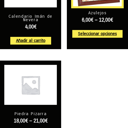
Azulejos
Calendario Imán de
6,00
€
–
12,00
€
Nevera
4,00
€
Seleccionar opciones
Añadir al carrito
Piedra Pizarra
18,00
€
–
21,00
€