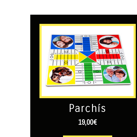
Parchís
19,00
€