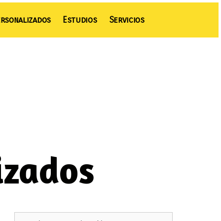
rsonalizados
Estudios
Servicios
izados