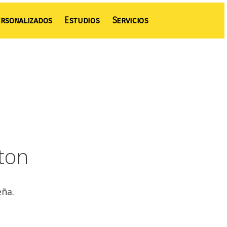
rsonalizados
Estudios
Servicios
aton
eña.