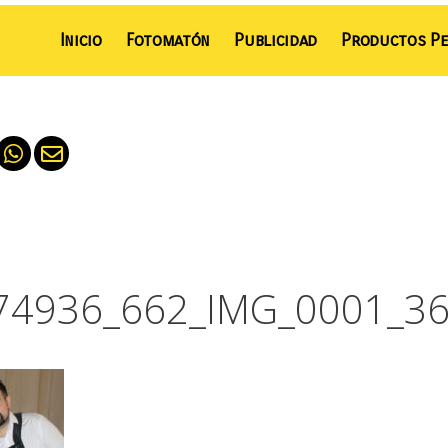
Inicio
Fotomatón
Publicidad
Productos Pe
74936_662_IMG_0001_36