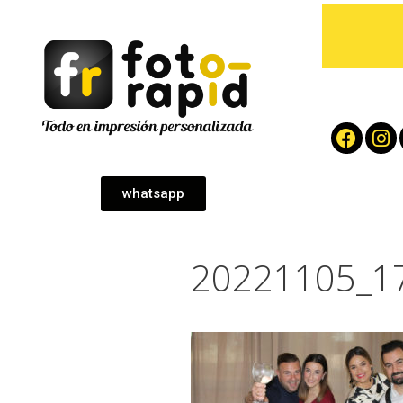
whatsapp
20221105_1