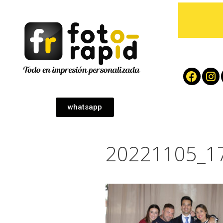
whatsapp
20221105_1