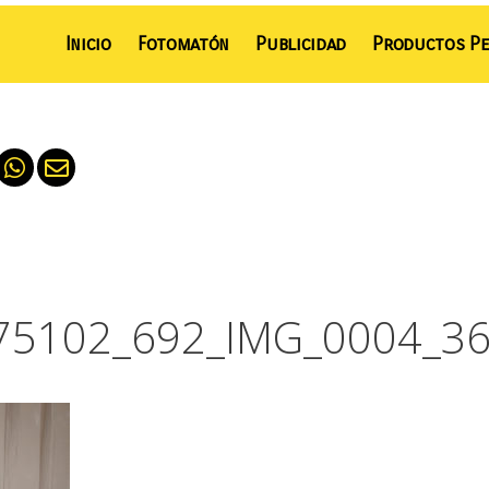
Inicio
Fotomatón
Publicidad
Productos Pe
75102_692_IMG_0004_36