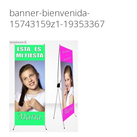
banner-bienvenida-
15743159z1-19353367