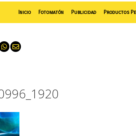
Inicio
Fotomatón
Publicidad
Productos Pe
90996_1920