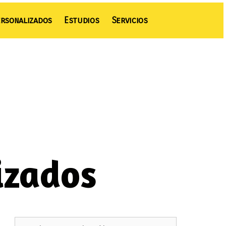
rsonalizados
Estudios
Servicios
izados