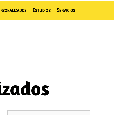
rsonalizados
Estudios
Servicios
izados