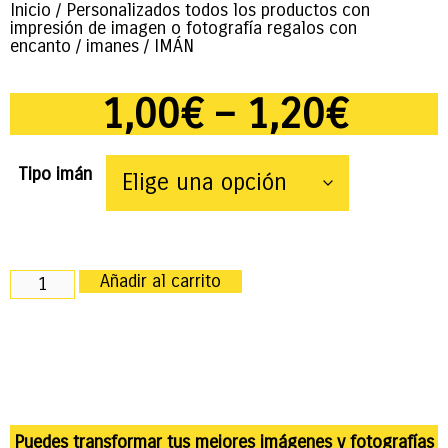
Inicio
/
Personalizados todos los productos con
impresión de imagen o fotografía regalos con
encanto
/
imanes
/ IMÁN
1,00
€
–
1,20
€
Tipo imán
Añadir al carrito
Puedes transformar tus mejores imágenes y fotografías