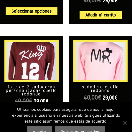
29,00
€
40,00
€
Seleccionar opciones
Añadir al carrito
lote de 2 sudaderas
sudadera cuello
personalizadas cuello
redondo
redondo
29,00
€
40,00
€
29,00
€
40,00
€
Utilizamos cookies para asegurar que damos la mejor
Añadir al carrito
experiencia al usuario en nuestra web. Si sigues utilizando
Añadir al carrito
este sitio asumiremos que estás de acuerdo.
Acepto
Política de privacidad