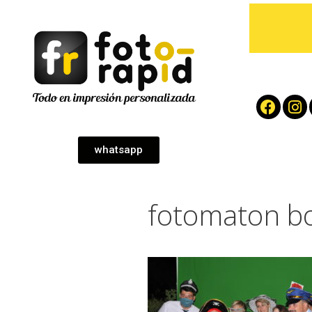
whatsapp
fotomaton b