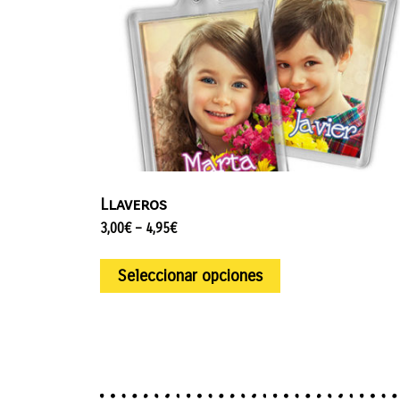
Llaveros
3,00
€
–
4,95
€
Seleccionar opciones