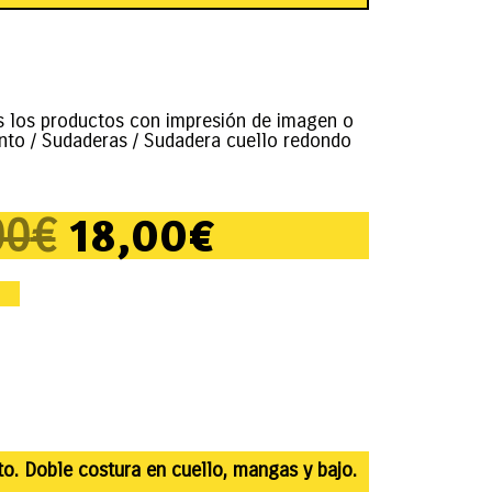
s los productos con impresión de imagen o
nto
/
Sudaderas
/ Sudadera cuello redondo
18,00
€
00
€
o. Doble costura en cuello, mangas y bajo.