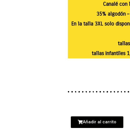
Canalé con l
35% algodón – 
En la talla 3XL solo dispon
tallas
tallas infantiles 
Añadir al carrito