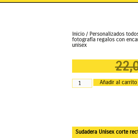
Inicio
/
Personalizados todo
fotografía regalos con enca
unisex
22,
Añadir al carrito
Sudadera Unisex corte rect