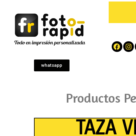
whatsapp
Productos P
TAZA V