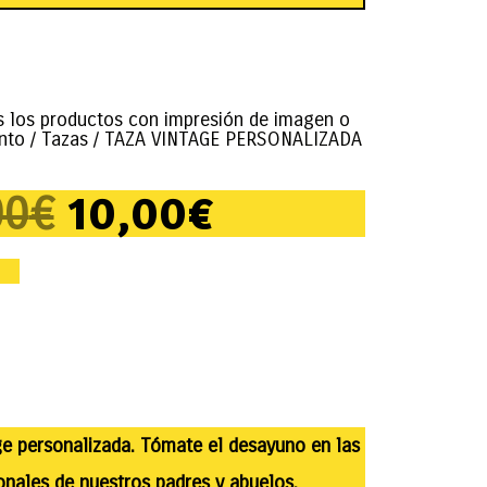
s los productos con impresión de imagen o
nto
/
Tazas
/ TAZA VINTAGE PERSONALIZADA
10,00
€
00
€
ge personalizada. Tómate el desayuno en las
ionales de nuestros padres y abuelos.