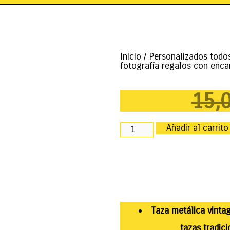
Inicio
/
Personalizados todo
fotografía regalos con enca
15,
Añadir al carrito
Taza metálica vinta
tazas tradic