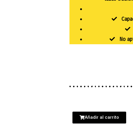
Capaci
M
No apto
Añadir al carrito