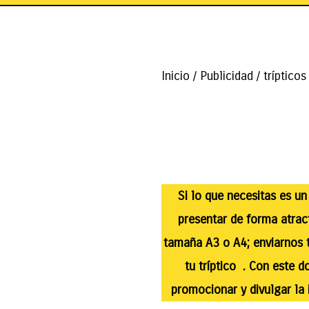
Inicio
/
Publicidad
/
trípticos
Si lo que necesitas es un
presentar de forma atrac
tamaña A3 o A4; enviarnos t
tu tríptico . Con este 
promocionar y divulgar la