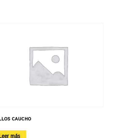
llos caucho
Leer más