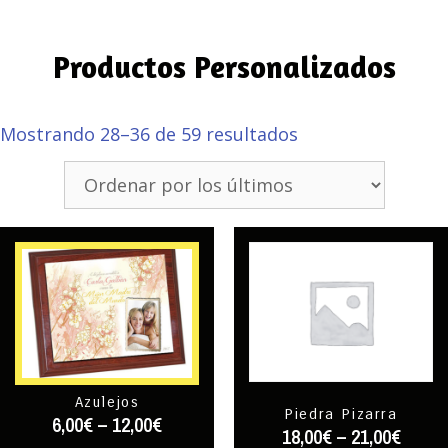
Productos Personalizados
Mostrando 28–36 de 59 resultados
Azulejos
Piedra Pizarra
6,00
€
–
12,00
€
18,00
€
–
21,00
€