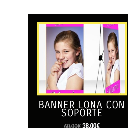
BANNER LONA CON
SOPORTE
38,00
€
60,00
€