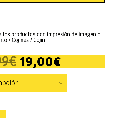
s los productos con impresión de imagen o
nto
/
Cojines
/ Cojín
19,00
€
99
€